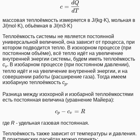
d
Q
c = \frac{dQ}{dT}
=
c
d
T
массовая теплоёмкость измеряется в J/(kg·K), мольная в
J/(mol·K), объёмная в J/(m3·K)
Теплоёмкость системы не является постоянной
универсальной величиной, она зависит от процесса, при
котором подводится тепло. В изохорном процессе (при
постоянном объёме), всё тепло идёт на увеличение
внутренней энергии системы, будем иметь теплоёмкость
c
. В изобарном процессе (при постоянном давлении),
v
тепло идёт и на увеличение внутренней энергии, и на
совершении работы (расширение газа). Тогда имеем
изобарную теплоёмкость
c
.
p
Разница между изохорной и изобарной теплоёмкостями
есть постоянная величина (уравнение Майера):
−
c_p - c_v = R
=
c
c
R
p
v
где
R
- удельная газовая постоянная.
Теплоёмкость также зависит от температуры и давления.
В практических расчётах можно принять: