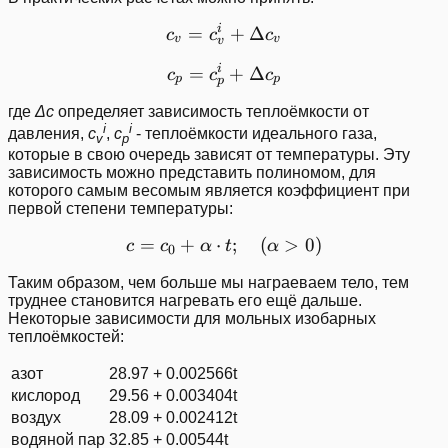
i
=
c_v = c_v^i + \Delta c_v
+
Δ
c
c
c
v
v
v
i
=
c_p = c_p^i + \Delta c_p
+
Δ
c
c
c
p
p
p
где
Δc
определяет зависимость теплоёмкости от
i
i
давления,
c
,
c
- теплоёмкости идеального газа,
v
p
которые в свою очередь зависят от температуры. Эту
зависимость можно представить полиномом, для
которого самым весомым является коэффициент при
первой степени температуры:
=
+
⋅
c = c_0 + \alpha\cdot t;\
;
(
>
0
)
c
c
α
t
α
0
Таким образом, чем больше мы награеваем тело, тем
труднее становится нагревать его ещё дальше.
Некоторые зависимости для мольных изобарных
теплоёмкостей:
азот
28.97 + 0.002566t
кислород
29.56 + 0.003404t
воздух
28.09 + 0.002412t
водяной пар
32.85 + 0.00544t